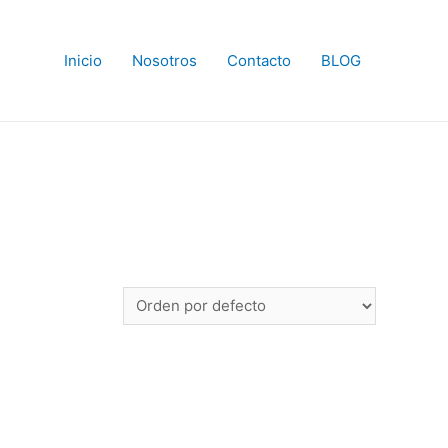
Inicio
Nosotros
Contacto
BLOG