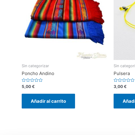
Sin categorizar
Sin categor
Poncho Andino
Pulsera
Valorado
Valorado
5,00
€
3,00
€
en
en
0
0
de
de
Añadir al carrito
Añadi
5
5