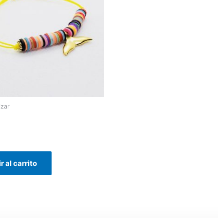
izar
r al carrito